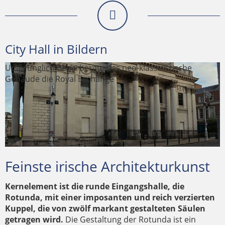
City Hall in Bildern
Ursprünglich beherbergte das neo-klassizistische
Gebäude die Royal Exchange
Der aufwändig gestaltete untere Bereich der Kuppel
Der Innenraum der Rotunda ist ein herausragendes
Das Mosaik in der Mitte des Bodens zeigt das
Feinste irische Architekturkunst
Beispiel irischer Architekturkunst
Stadtwappen Dublins
Kernelement ist die runde Eingangshalle, die
Rotunda, mit einer imposanten und reich verzierten
Kuppel, die von zwölf markant gestalteten Säulen
getragen wird.
Die Gestaltung der Rotunda ist ein