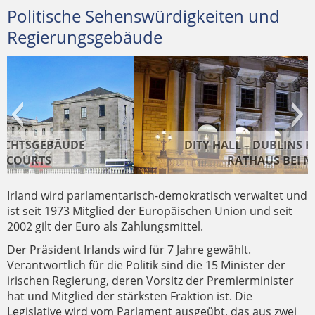
Politische Sehenswürdigkeiten und
Regierungsgebäude
DITY HALL – DUBLINS HISTORISCHES
RATHAUS BEI NACHT
Irland wird parlamentarisch-demokratisch verwaltet und
ist seit 1973 Mitglied der Europäischen Union und seit
2002 gilt der Euro als Zahlungsmittel.
Der Präsident Irlands wird für 7 Jahre gewählt.
Verantwortlich für die Politik sind die 15 Minister der
THE CUSTOM HOUSE VOM GEORGES
STATUEN AUF DEN GOVERNMENT
irischen Regierung, deren Vorsitz der Premierminister
QUAY AUS GESEHEN, HÖHE TARA STREET
BUILDINGS
hat und Mitglied der stärksten Fraktion ist. Die
Legislative wird vom Parlament ausgeübt, das aus zwei