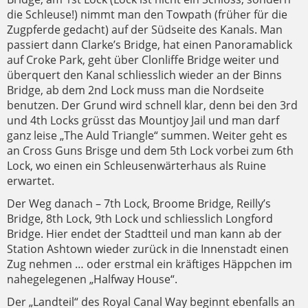
die Schleuse!) nimmt man den Towpath (früher für die
Zugpferde gedacht) auf der Südseite des Kanals. Man
passiert dann Clarke’s Bridge, hat einen Panoramablick
auf Croke Park, geht über Clonliffe Bridge weiter und
überquert den Kanal schliesslich wieder an der Binns
Bridge, ab dem 2nd Lock muss man die Nordseite
benutzen. Der Grund wird schnell klar, denn bei den 3rd
und 4th Locks grüsst das Mountjoy Jail und man darf
ganz leise „The Auld Triangle“ summen. Weiter geht es
an Cross Guns Brisge und dem 5th Lock vorbei zum 6th
Lock, wo einen ein Schleusenwärterhaus als Ruine
erwartet.
Der Weg danach – 7th Lock, Broome Bridge, Reilly’s
Bridge, 8th Lock, 9th Lock und schliesslich Longford
Bridge. Hier endet der Stadtteil und man kann ab der
Station Ashtown wieder zurück in die Innenstadt einen
Zug nehmen … oder erstmal ein kräftiges Häppchen im
nahegelegenen „Halfway House“.
Der „Landteil“ des Royal Canal Way beginnt ebenfalls an