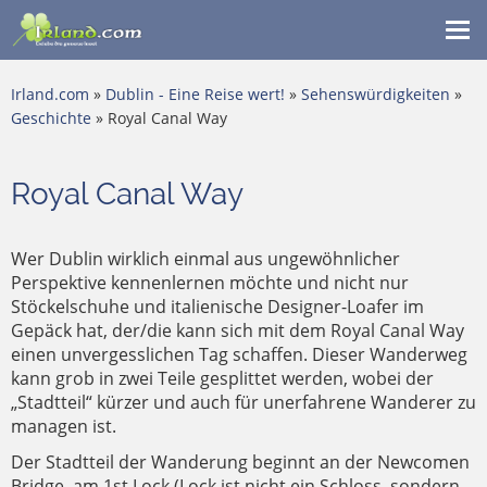
Me
ein
Irland.com
»
Dublin - Eine Reise wert!
»
Sehenswürdigkeiten
»
Geschichte
» Royal Canal Way
Royal Canal Way
Wer Dublin wirklich einmal aus ungewöhnlicher
Perspektive kennenlernen möchte und nicht nur
Stöckelschuhe und italienische Designer-Loafer im
Gepäck hat, der/die kann sich mit dem Royal Canal Way
einen unvergesslichen Tag schaffen. Dieser Wanderweg
kann grob in zwei Teile gesplittet werden, wobei der
„Stadtteil“ kürzer und auch für unerfahrene Wanderer zu
managen ist.
Der Stadtteil der Wanderung beginnt an der Newcomen
Bridge, am 1st Lock (Lock ist nicht ein Schloss, sondern