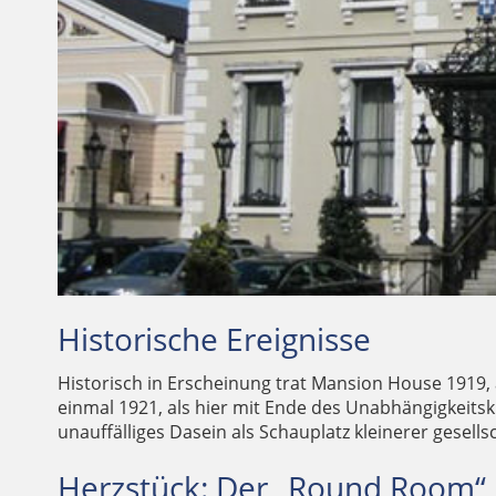
Amtssitz des Bürgermeisters seit dem Jahre 1715
Historische Ereignisse
Historisch in Erscheinung trat Mansion House 1919, 
einmal 1921, als hier mit Ende des Unabhängigkeitsk
unauffälliges Dasein als Schauplatz kleinerer gesellsc
Herzstück: Der „Round Room“