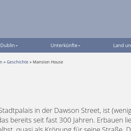
Dublin
Unterkünfte
Land un
en
»
Geschichte
» Mansion House
tadtpalais in der Dawson Street, ist (wenig 
as bereits seit fast 300 Jahren. Erbauen 
lbst, quasi als Krönung für seine Straße. 