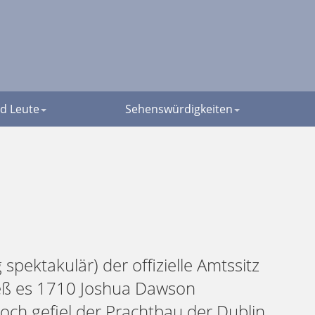
d Leute
Sehenswürdigkeiten
spektakulär) der offizielle Amtssitz
ließ es 1710 Joshua Dawson
Doch gefiel der Prachtbau der Dublin