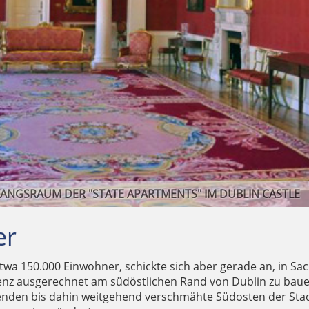
DER UPPER YARD DES DUBLIN CASTLE
er
twa 150.000 Einwohner, schickte sich aber gerade an, in S
nz ausgerechnet am südöstlichen Rand von Dublin zu bauen, 
nden bis dahin weitgehend verschmähte Südosten der Stadt 