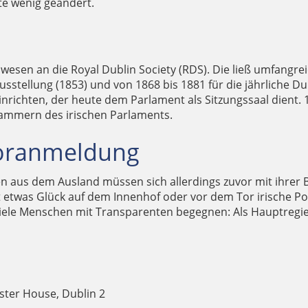
e wenig geändert.
Anwesen an die Royal Dublin Society (RDS). Die ließ umfan
eausstellung (1853) und von 1868 bis 1881 für die jährliche 
richten, der heute dem Parlament als Sitzungssaal dient. 19
Kammern des irischen Parlaments.
Voranmeldung
n aus dem Ausland müssen sich allerdings zuvor mit ihrer B
 etwas Glück auf dem Innenhof oder vor dem Tor irische Po
 viele Menschen mit Transparenten begegnen: Als Hauptregie
CASTLE – EHEMALIGER PRIVATBESITZ UND WOHNHAUS DER 
 BELL TOWER IM BOTANISCHEN GARTEN DES MALAHIDE CA
ATHFARNHAM CASTLE – ÜBER 400 JAHRE IRISCHE GESCHICH
nster House, Dublin 2