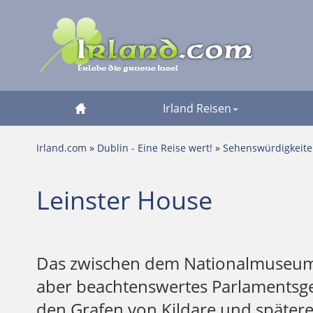
Irland Reisen
Irland.com
»
Dublin - Eine Reise wert!
»
Sehenswürdigkeit
Leinster House
Das zwischen dem Nationalmuseum un
aber beachtenswertes Parlamentsge
den Grafen von Kildare und späteren