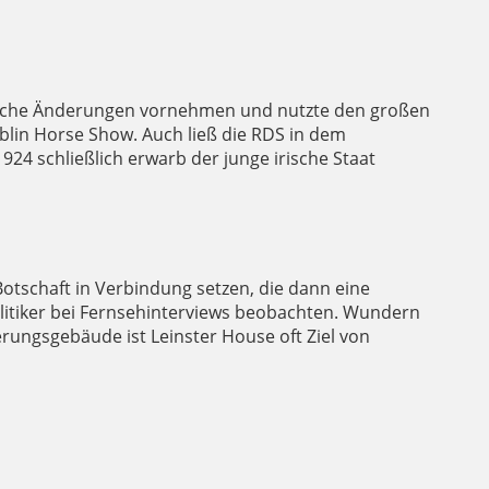
greiche Änderungen vornehmen und nutzte den großen
Dublin Horse Show. Auch ließ die RDS in dem
24 schließlich erwarb der junge irische Staat
otschaft in Verbindung setzen, die dann eine
litiker bei Fernsehinterviews beobachten. Wundern
rungsgebäude ist Leinster House oft Ziel von
TALBOT-FAMILIE
STLE
TE