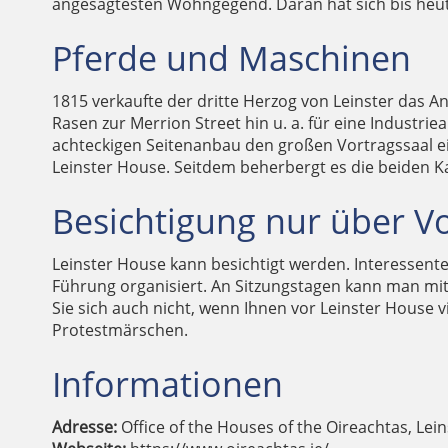
angesagtesten Wohngegend. Daran hat sich bis heut
Pferde und Maschinen
1815 verkaufte der dritte Herzog von Leinster das 
Rasen zur Merrion Street hin u. a. für eine Industri
achteckigen Seitenanbau den großen Vortragssaal ein
Leinster House. Seitdem beherbergt es die beiden 
Besichtigung nur über 
Leinster House kann besichtigt werden. Interessente
Führung organisiert. An Sitzungstagen kann man mit
Sie sich auch nicht, wenn Ihnen vor Leinster House
Protestmärschen.
DAS MALAHIDE 
DER
R
Informationen
Adresse:
Office of the Houses of the Oireachtas, Lei