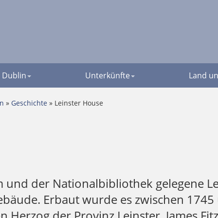
Dublin
Unterkünfte
Land un
en
»
Geschichte
» Leinster House
d der Nationalbibliothek gelegene Leins
bäude. Erbaut wurde es zwischen 1745 u
 Herzog der Provinz Leinster, James Fitz