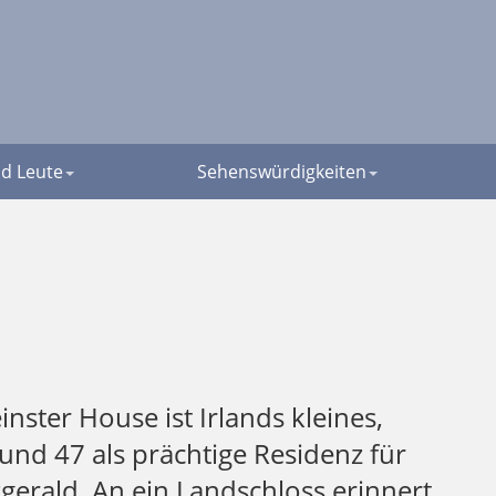
d Leute
Sehenswürdigkeiten
ter House ist Irlands kleines,
nd 47 als prächtige Residenz für
gerald. An ein Landschloss erinnert