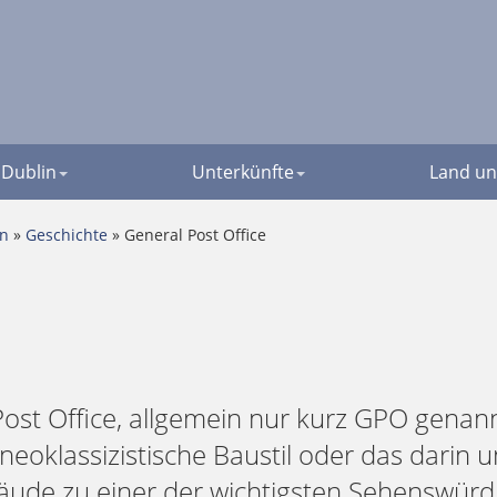
Dublin
Unterkünfte
Land un
en
»
Geschichte
» General Post Office
ost Office, allgemein nur kurz GPO genan
 neoklassizistische Baustil oder das dari
äude zu einer der wichtigsten Sehenswürdi