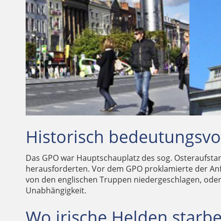
Ard-Oifig an Phoist Emblem – GPO auf Gälisch
Die im Stil der 1920er gehaltene Schalterhalle
Das GPO ist Hauptschauplatz des Osteraufstandes 
Gedenkstein zu Ehren der Kämpfer des Osteraufsta
Historisch bedeutungsvo
Das GPO war Hauptschauplatz des sog. Osteraufstan
herausforderten. Vor dem GPO proklamierte der Anfü
von den englischen Truppen niedergeschlagen, oder
Unabhängigkeit.
Wo irische Helden starb