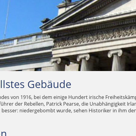
von 1916
ndes
llstes Gebäude
des von 1916, bei dem einige Hundert irische Freiheitskäm
hrer der Rebellen, Patrick Pearse, die Unabhängigkeit Irl
 besser: niedergebombt wurde, sehen Historiker in ihm de
en