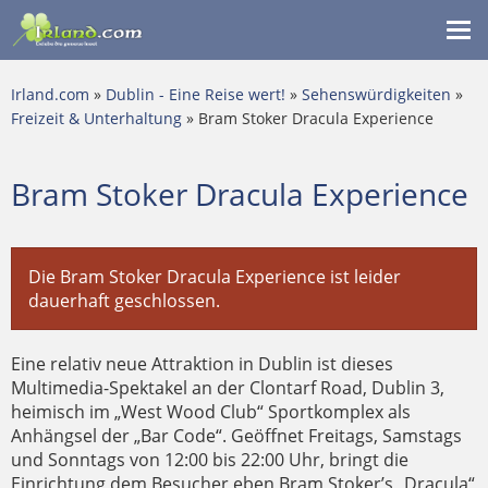
Me
ein
Irland.com
»
Dublin - Eine Reise wert!
»
Sehenswürdigkeiten
»
Freizeit & Unterhaltung
» Bram Stoker Dracula Experience
Bram Stoker Dracula Experience
Die Bram Stoker Dracula Experience ist leider
dauerhaft geschlossen.
Eine relativ neue Attraktion in Dublin ist dieses
Multimedia-Spektakel an der Clontarf Road, Dublin 3,
heimisch im „West Wood Club“ Sportkomplex als
Anhängsel der „Bar Code“. Geöffnet Freitags, Samstags
und Sonntags von 12:00 bis 22:00 Uhr, bringt die
Einrichtung dem Besucher eben Bram Stoker’s „Dracula“