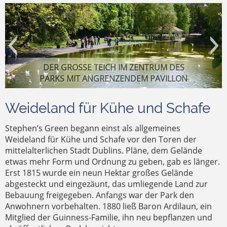
DER GROSSE TEICH IM ZENTRUM DES P
ARKS MIT ANGRENZENDEM PAVILLON
Weideland für Kühe und Schafe
Stephen’s Green begann einst als allgemeines
Weideland für Kühe und Schafe vor den Toren der
mittelalterlichen Stadt Dublins. Pläne, dem Gelände
etwas mehr Form und Ordnung zu geben, gab es länger.
DER LAGEPLAN DES PARKS, DAMIT
Erst 1815 wurde ein neun Hektar großes Gelände
EIN- UND AUSGANG ZUM PARKGELÄNDE
SPAZIERGÄNGER GENIESSEN DIE RUHE
HÄUFIG SPIELEN BANDS IM PAVILLON
NIEMAND VERLOREN GEHT
abgesteckt und eingezäunt, das umliegende Land zur
Bebauung freigegeben. Anfangs war der Park den
Anwohnern vorbehalten. 1880 ließ Baron Ardilaun, ein
Mitglied der Guinness-Familie, ihn neu bepflanzen und