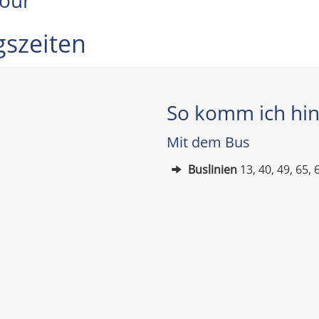
Tour
gszeiten
So komm ich hi
Mit dem Bus
Buslinien
13, 40, 49, 65, 
N SIE BEI DEN GEFÜHRTEN TOUREN HINTER DIE WHISKEY-K
IKE GERÄTSCHAFTEN UND ZUTATEN ZUR WHISKEY HERSTEL
DAS MUSEUM BEHERBERGT EINIGE EDLE WHISKEY SORTEN
BESONDERER HINGUCKER: DIE WHISKEY TIMELINE
DIE WHISKEY GLÄSER DES MUSEUMS
BAR IM IRISH WHISKEY MUSEUM