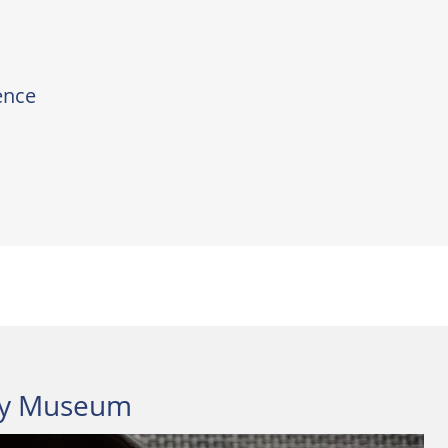
ence
ey Museum