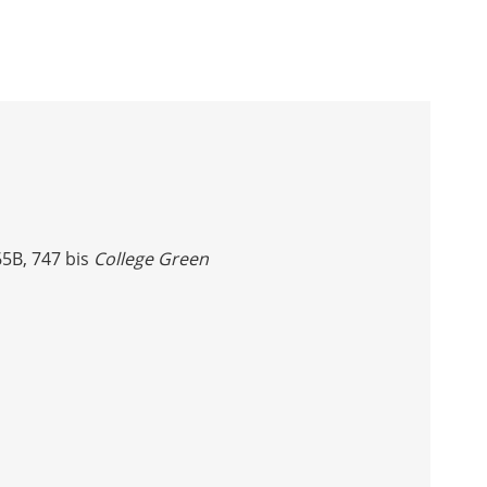
n
65B, 747 bis
College Green
ULISSEN
LUNG