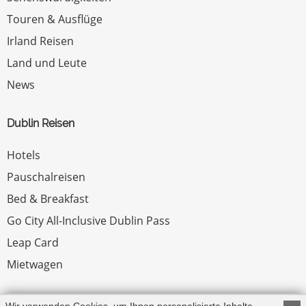
Touren & Ausflüge
Irland Reisen
Land und Leute
News
Dublin Reisen
Hotels
Pauschalreisen
Bed & Breakfast
Go City All-Inclusive Dublin Pass
Leap Card
Mietwagen
Rechtliches
Wir verwenden Cookies, um Ihnen personalisierte Inhalte