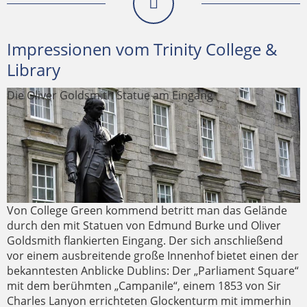
Impressionen vom Trinity College &
Library
Die Oliver Goldsmith Statue am Eingang
Der Innenhof mit Hauptgebäde und Kampanile
Fresko im Trinity College
Sphere Within Sphere Skulptur von Arnaldo Pomodoro
Von College Green kommend betritt man das Gelände
durch den mit Statuen von Edmund Burke und Oliver
Goldsmith flankierten Eingang. Der sich anschließend
vor einem ausbreitende große Innenhof bietet einen der
bekanntesten Anblicke Dublins: Der „Parliament Square“
mit dem berühmten „Campanile“, einem 1853 von Sir
Charles Lanyon errichteten Glockenturm mit immerhin