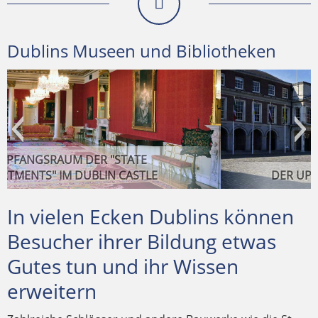
Dublins Museen und Bibliotheken
DER UPPER YARD DES DUBLIN CASTLE
In vielen Ecken Dublins können
Besucher ihrer Bildung etwas
Gutes tun und ihr Wissen
DAS MALAHIDE CASTLE – EHEMALIGER
erweitern
RATHFARNHAM CASTLE – ÜBER 400 JAHRE
PRIVATBESITZ UND WOHNHAUS DER
DER BELL TOWER IM BOTANISCHEN
GARTEN DES MALAHIDE CASTLE
IRISCHE GESCHICHTE
TALBOT-FAMILIE