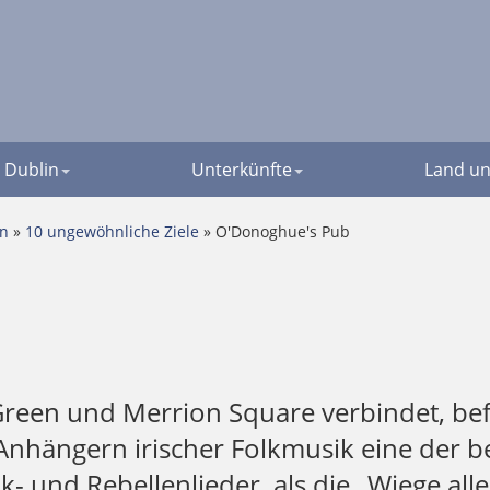
Dublin
Unterkünfte
Land un
en
»
10 ungewöhnliche Ziele
» O'Donoghue's Pub
Green und Merrion Square verbindet, bef
 Anhängern irischer Folkmusik eine der 
nk- und Rebellenlieder, als die „Wiege al