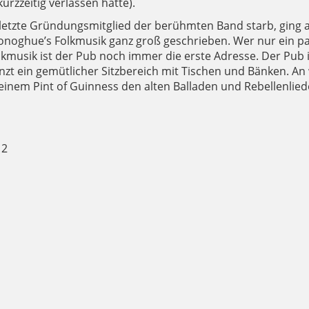
zzeitig verlassen hatte).
letzte Gründungsmitglied der berühmten Band starb, ging a
onoghue’s Folkmusik ganz groß geschrieben. Wer nur ein paar 
kmusik ist der Pub noch immer die erste Adresse. Der Pub i
nzt ein gemütlicher Sitzbereich mit Tischen und Bänken. A
i einem Pint of Guinness den alten Balladen und Rebellenlie
 2
PLAKAT FÜR DIE DEUTSCHLAND-TOURNEE DER "DUBLINERS
MÜTLICHE ATMOSPHÄRE IM BIERGARTEN VOM O'DONOGHU