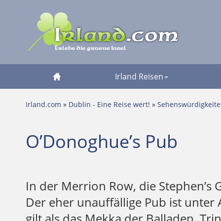
Irland Reisen
Irland.com
»
Dublin - Eine Reise wert!
»
Sehenswürdigkeit
O’Donoghue’s Pub
In der Merrion Row, die Stephen’s 
Der eher unauffällige Pub ist unter
gilt als das Mekka der Balladen, Tri