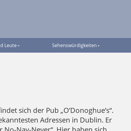
d Leute
Sehenswürdigkeiten
indet sich der Pub „O’Donoghue’s“.
bekanntesten Adressen in Dublin. Er
ler No-Nay-Never“. Hier haben sich