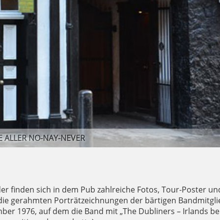
ERUNGEN AN IRLANDS LEGENDÄRE FOLK-BAND "THE DUBL
der finden sich in dem Pub zahlreiche Fotos, Tour-Poster un
die gerahmten Porträtzeichnungen der bärtigen Bandmitgl
r 1976, auf dem die Band mit „The Dubliners – Irlands b