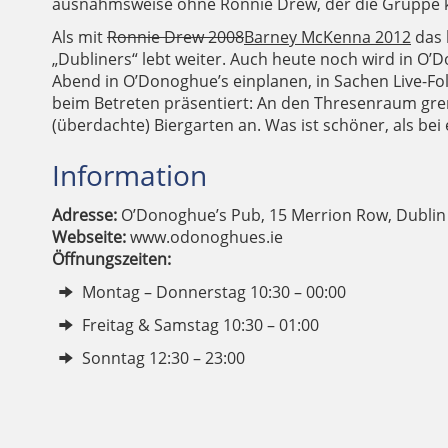
ausnahmsweise ohne Ronnie Drew, der die Gruppe kur
Als mit
Ronnie Drew 2008
Barney McKenna 2012
das 
„Dubliners“ lebt weiter. Auch heute noch wird in O’D
Abend in O’Donoghue’s einplanen, in Sachen Live-Fol
beim Betreten präsentiert: An den Thresenraum gre
(überdachte) Biergarten an. Was ist schöner, als be
Information
Adresse:
O’Donoghue’s Pub, 15 Merrion Row, Dublin
Webseite:
www.odonoghues.ie
Öffnungszeiten:
Montag – Donnerstag 10:30 – 00:00
Freitag & Samstag 10:30 – 01:00
WERBE
GE
Sonntag 12:30 – 23:00