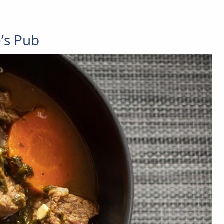
’s Pub