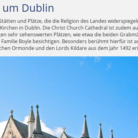
nd um Dublin
 Stätten und Plätze, die die Religion des Landes widerspiege
en Kirchen in Dublin. Die Christ Church Cathedral ist zudem 
 einigen sehr sehenswerten Plätzen, wie etwa die beiden Gra
amilie Boyle besichtigen. Besonders berühmt hierfür ist a
schen Ormonde und den Lords Kildare aus dem Jahr 1492 eri
HENSCHIFF DER CARMELITE CHURCH IN DER WHITEFRIAR S
FRIEDHOF GLASNEVIN CEMETERY – REILIG GHLAS NAÍON
UMZINGELT VON MODERNE: DIE ST. MICHANS CHURCH