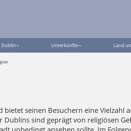
Dublin
Unterkünfte
Land un
igion
d bietet seinen Besuchern eine Vielzahl a
ur Dublins sind geprägt von religiösen G
tadt unbedingt ansehen sollte. Im Folgend