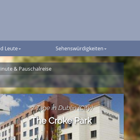
d Leute
Sehenswürdigkeiten
inute & Pauschalreise
7 Tage in Dublin (City)
The Croke Park