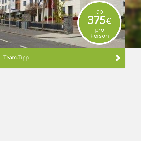
ab
375
€
pro
Person
Team-Tipp