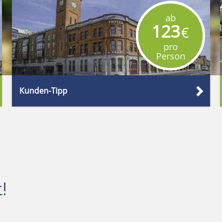
ab
123
€
pro
Person
Kunden-Tipp
!