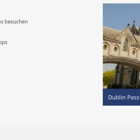
os besuchen
ops
Dublin Pass