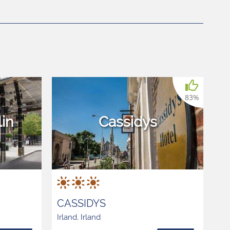
83%
in
Cassidys
CASSIDYS
Irland, Irland