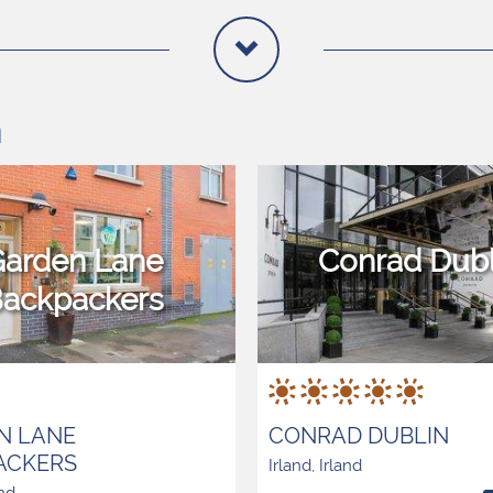
n
arden Lane
Conrad Dubl
ackpackers
N LANE
CONRAD DUBLIN
ACKERS
Irland, Irland