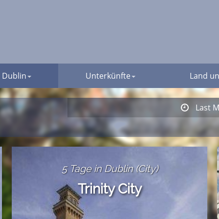
Dublin
Unterkünfte
Land un
Last M
5 Tage in Dublin (City)
Trinity City